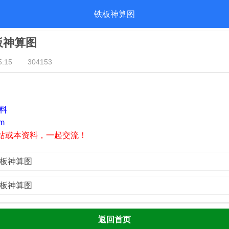
铁板神算图
铁板神算图
:15
304153
资料
m
站或本资料，一起交流！
铁板神算图
铁板神算图
返回首页