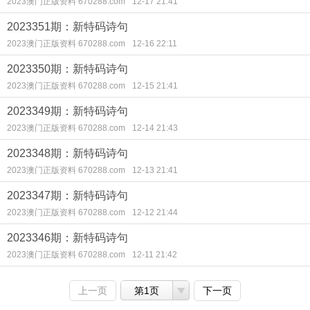
2023澳门正版资料 670288.com
12-17 21:41
2023351期：新特码诗句
2023澳门正版资料 670288.com
12-16 22:11
2023350期：新特码诗句
2023澳门正版资料 670288.com
12-15 21:41
2023349期：新特码诗句
2023澳门正版资料 670288.com
12-14 21:43
2023348期：新特码诗句
2023澳门正版资料 670288.com
12-13 21:41
2023347期：新特码诗句
2023澳门正版资料 670288.com
12-12 21:44
2023346期：新特码诗句
2023澳门正版资料 670288.com
12-11 21:42
上一页
第1页
下一页