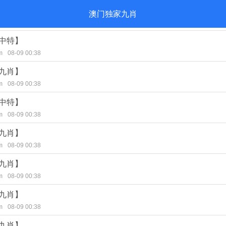
澳门独家九肖
肖中特】
m
08-09 00:38
中九肖】
m
08-09 00:38
肖中特】
m
08-09 00:38
牌九肖】
m
08-09 00:38
威九肖】
m
08-09 00:38
赚九肖】
m
08-09 00:38
钱九肖】