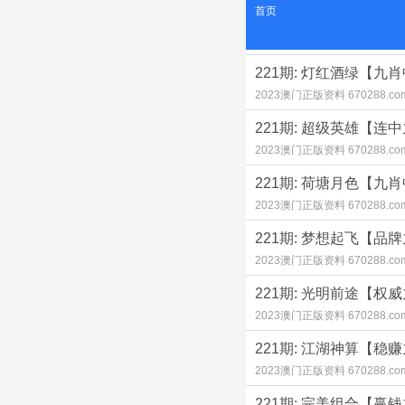
首页
221期: 灯红酒绿【九
2023澳门正版资料 670288.co
221期: 超级英雄【连
2023澳门正版资料 670288.co
221期: 荷塘月色【九
2023澳门正版资料 670288.co
221期: 梦想起飞【品
2023澳门正版资料 670288.co
221期: 光明前途【权
2023澳门正版资料 670288.co
221期: 江湖神算【稳
2023澳门正版资料 670288.co
221期: 完美组合【赢