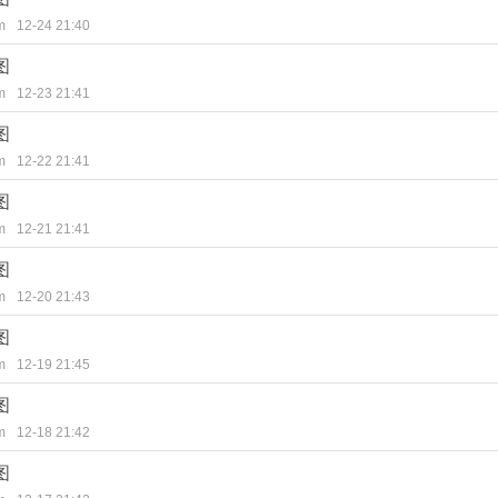
m
12-24 21:40
图
m
12-23 21:41
图
m
12-22 21:41
图
m
12-21 21:41
图
m
12-20 21:43
图
m
12-19 21:45
图
m
12-18 21:42
图