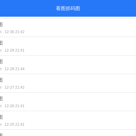
看图抓码图
图
m
12-30 21:42
图
m
12-29 21:41
图
m
12-28 21:44
图
m
12-27 21:42
图
m
12-26 21:41
图
m
12-25 21:41
图