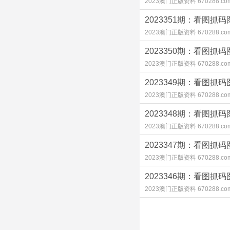
2023澳门正版资料 670288.co
2023351期：看图抓码
2023澳门正版资料 670288.co
2023350期：看图抓码
2023澳门正版资料 670288.co
2023349期：看图抓码
2023澳门正版资料 670288.co
2023348期：看图抓码
2023澳门正版资料 670288.co
2023347期：看图抓码
2023澳门正版资料 670288.co
2023346期：看图抓码
2023澳门正版资料 670288.co