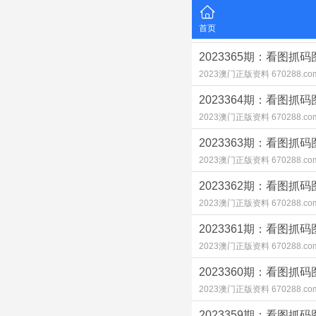
首页
2023365期：看图抓码
2023澳门正版资料 670288.co
2023364期：看图抓码
2023澳门正版资料 670288.co
2023363期：看图抓码
2023澳门正版资料 670288.co
2023362期：看图抓码
2023澳门正版资料 670288.co
2023361期：看图抓码
2023澳门正版资料 670288.co
2023360期：看图抓码
2023澳门正版资料 670288.co
2023359期：看图抓码