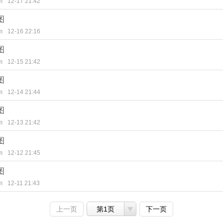
m
12-17 21:42
图
m
12-16 22:16
图
m
12-15 21:42
图
m
12-14 21:44
图
m
12-13 21:42
图
m
12-12 21:45
图
m
12-11 21:43
上一页
第1页
下一页