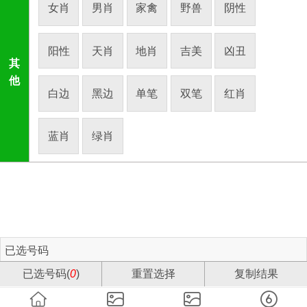
女肖
男肖
家禽
野兽
阴性
阳性
天肖
地肖
吉美
凶丑
其
他
白边
黑边
单笔
双笔
红肖
蓝肖
绿肖
已选号码
已选号码(
0
)
重置选择
复制结果