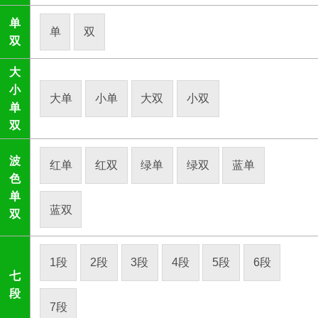
单
单
双
双
大
小
大单
小单
大双
小双
单
双
波
红单
红双
绿单
绿双
蓝单
色
单
蓝双
双
1段
2段
3段
4段
5段
6段
七
段
7段