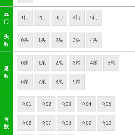
五
1门
2门
3门
4门
5门
门
头
0头
1头
2头
3头
4头
数
0尾
1尾
2尾
3尾
4尾
5尾
尾
数
6尾
7尾
8尾
9尾
合01
合02
合03
合04
合05
合
合06
合07
合08
合09
合10
数